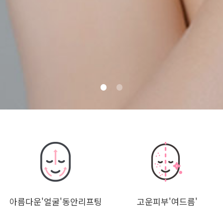
0
1
아름다운'얼굴'동안리프팅
고운피부'여드름'